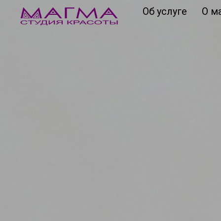
Об услуге
О м