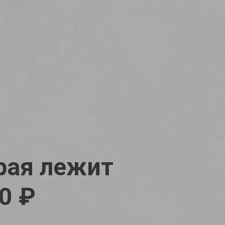
рая лежит
00 ₽